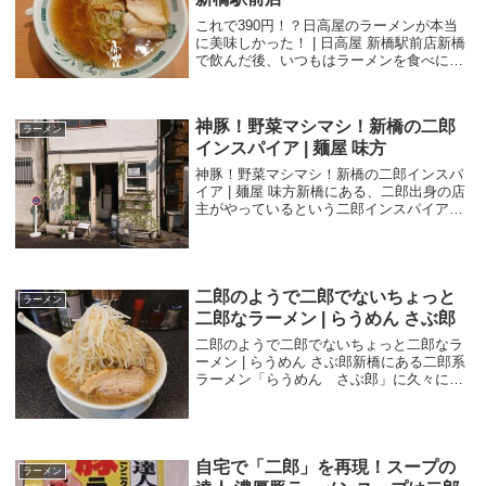
これで390円！？日高屋のラーメンが本当
に美味しかった！ | 日高屋 新橋駅前店新橋
で飲んだ後、いつもはラーメンを食べに、
博多天神に行くのですが、今回は趣向を変
えて、日高屋に行ってみました。日高屋の
ラーメンて結構おいしいんですよね。早速
神豚！野菜マシマシ！新橋の二郎
メニ...
ラーメン
インスパイア | 麺屋 味方
神豚！野菜マシマシ！新橋の二郎インスパ
イア | 麺屋 味方新橋にある、二郎出身の店
主がやっているという二郎インスパイアの
お店に行きました。麺屋 味方というお店
で、「めんや みかた」と読むそうです。評
判がすごくよく、ずっと行ってみたかった
お店...
二郎のようで二郎でないちょっと
ラーメン
二郎なラーメン | らうめん さぶ郎
二郎のようで二郎でないちょっと二郎なラ
ーメン | らうめん さぶ郎新橋にある二郎系
ラーメン「らうめん さぶ郎」に久々に来
ました。昔銀座に勤めているときに、定期
的に来ていたお店でなつかしさがありま
す。平日の13:20に来たところ、先客は3名
と...
自宅で「二郎」を再現！スープの
ラーメン