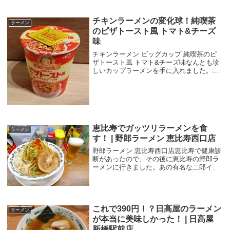
チキンラーメンの変化球！純喫茶
ラーメン
のピザトースト風 トマト&チーズ
味
チキンラーメン ビッグカップ 純喫茶のピ
ザトースト風 トマト&チーズ味なんとも珍
しいカップラーメンを手に入れました。
「チキンラーメン ビッグカップ 純喫茶の
ピザトースト風 トマト&チーズ味」という
もので、チキンラーメンなのにピザトース
ト風？...
恵比寿でガッツリラーメンを食
ラーメン
す！ | 野郎ラーメン 恵比寿西口店
野郎ラーメン 恵比寿西口店恵比寿で健康診
断があったので、その後に恵比寿の野郎ラ
ーメンに行きました。あの有名な二郎イン
スパイアの野郎ラーメンです。16:00につい
たところ、先客4名で空いていました。麺
かためとか選べるようになってたので麺固
め、...
これで390円！？日高屋のラーメン
ラーメン
が本当に美味しかった！ | 日高屋
新橋駅前店