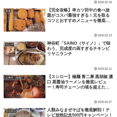
2026.02.18
【完全攻略】串カツ田中の食べ放
和食
題がコスパ最強すぎる！元を取る
コツとおすすめメニューを徹底解
説
2026.02.13
神谷町「SAINO（サイノ）」で味
カレー
わう、完成度の高すぎるチキンビ
リヤニランチ
2026.02.11
【スシロー】極麺 青二犀 黒胡椒 濃
お寿司（寿司）
口 黒醤油ラーメンを徹底レビュ
ー！寿司チェーンの域を超えた本
格派ラーメン
2026.02.07
人類みなまぜそばを徹底解剖！テ
ラーメン
レビ放映記念500円キャンペーン！