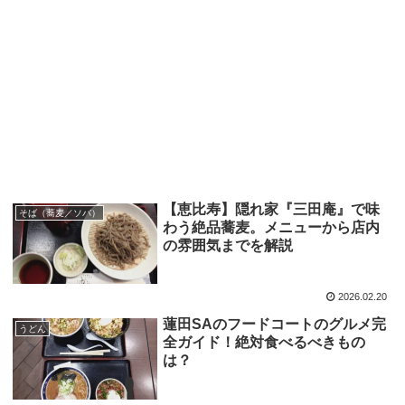
【恵比寿】隠れ家『三田庵』で味
そば（蕎麦／ソバ）
わう絶品蕎麦。メニューから店内
の雰囲気までを解説
2026.02.20
蓮田SAのフードコートのグルメ完
うどん
全ガイド！絶対食べるべきもの
は？