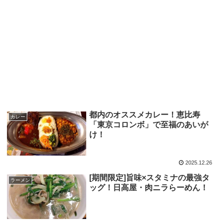
都内のオススメカレー！恵比寿
カレー
「東京コロンボ」で至福のあいが
け！
2025.12.26
[期間限定]旨味×スタミナの最強タ
ラーメン
ッグ！日高屋・肉ニラらーめん！