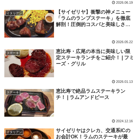
2026.06.19
【サイゼリヤ】衝撃の神メニュー
イタリアン
「ラムのランプステーキ」を徹底
解剖！圧倒的コスパと美味しさの
秘密、おすすめの食べ方まで完全
レポ そして恵比寿店の閉店
2026.05.22
恵比寿・広尾の本当に美味しい限
ステーキ
定ステーキランチをご紹介！ | フミ
ーズ・グリル
2026.01.13
恵比寿で絶品ラムステーキラン
ステーキ
チ！ | ラムアンドピース
2024.12.16
サイゼリヤはクレカ、交通系ICの
イタリアン
お会計OK！ラムのステーキが最