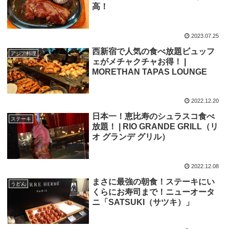
高！
2023.07.25
西新宿で人気の食べ放題ビュッフ
アジア料理
ェがメチャクチャお得！ |
MORETHAN TAPAS LOUNGE
2022.12.20
日本一！恵比寿のシュラスコ食べ
ステーキ
放題！ | RIO GRANDE GRILL（リ
オ グランデ グリル）
2022.12.08
まさに最強の朝食！ステーキにい
うどん
くらにお寿司まで！ニューオータ
ニ「SATSUKI（サツキ）」