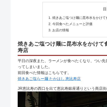
目
焼きあご塩つけ麺に昆布水をかけて食
今回食べたメニューと評価
お店の情報
焼きあご塩つけ麺に昆布水をかけて食べ
寿店
平日の深夜また、ラーメンが食べたくなり、つい先日
ってしまいました。
前回食べた情報はこちらです。
焼きあご塩らー麺 たかはし 恵比寿店
JR恵比寿の西口を出て恵比寿銀座通りという商店