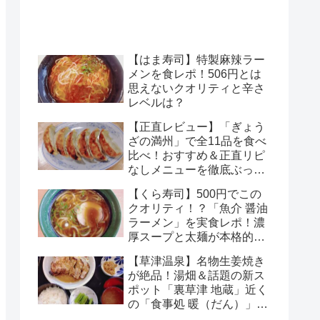
【はま寿司】特製麻辣ラー
メンを食レポ！506円とは
思えないクオリティと辛さ
レベルは？
【正直レビュー】「ぎょう
ざの満州」で全11品を食べ
比べ！おすすめ＆正直リピ
なしメニューを徹底ぶっち
ゃけ解説
【くら寿司】500円でこの
クオリティ！？「魚介 醤油
ラーメン」を実食レポ！濃
厚スープと太麺が本格的す
ぎる
【草津温泉】名物生姜焼き
が絶品！湯畑＆話題の新ス
ポット「裏草津 地蔵」近く
の「食事処 暖（だん）」正
直レポ