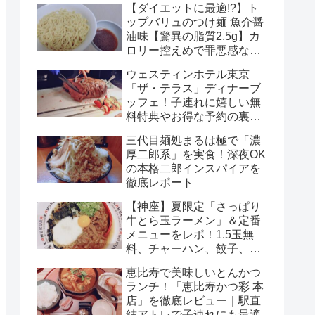
【ダイエットに最適!?】ト
ップバリュのつけ麺 魚介醤
油味【驚異の脂質2.5g】カ
ロリー控えめで罪悪感なし
のチルド麺を徹底解説！
ウェスティンホテル東京
「ザ・テラス」ディナーブ
ッフェ！子連れに嬉しい無
料特典やお得な予約の裏ワ
ザまで徹底解説！
三代目麺処まるは極で「濃
厚二郎系」を実食！深夜OK
の本格二郎インスパイアを
徹底レポート
【神座】夏限定「さっぱり
牛とら玉ラーメン」＆定番
メニューをレポ！1.5玉無
料、チャーハン、餃子、ビ
ールまで完全ガイド
恵比寿で美味しいとんかつ
ランチ！「恵比寿かつ彩 本
店」を徹底レビュー｜駅直
結アトレで子連れにも最適