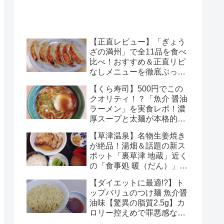
【正直レビュー】「ぎょう
ざの満州」で全11品を食べ
比べ！おすすめ＆正直リピ
なしメニューを徹底ぶっち
ゃけ解説
【くら寿司】500円でこの
クオリティ！？「魚介 醤油
ラーメン」を実食レポ！濃
厚スープと太麺が本格的す
ぎる
【草津温泉】名物生姜焼き
が絶品！湯畑＆話題の新ス
ポット「裏草津 地蔵」近く
の「食事処 暖（だん）」正
直レポ
【ダイエットに最適!?】ト
ップバリュのつけ麺 魚介醤
油味【驚異の脂質2.5g】カ
ロリー控えめで罪悪感なし
のチルド麺を徹底解説！