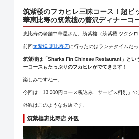
筑紫楼のフカヒレ三昧コース！超ビ
華恵比寿の筑紫樓の贅沢ディナーコ
恵比寿の老舗中華屋さん、筑紫樓（筑紫楼 ツクシロ
前回
筑紫樓 恵比寿店
に行ったのはランチタイムだっ
筑紫樓は「Sharks Fin Chinese Restau
ーコースもたっぷりのフカヒレがでてきます！
楽しみですねー。
今回は「13,000円コース税込み、サービス料別」
外観はこのようなお店です。
筑紫樓恵比寿店 外観