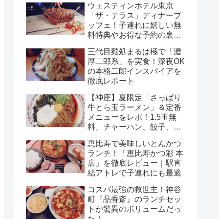
ウェスティンホテル東京
「ザ・テラス」ディナーブ
ッフェ！子連れに嬉しい無
料特典やお得な予約の裏ワ
ザまで徹底解説！
三代目麺処まるは極で「濃
厚二郎系」を実食！深夜OK
の本格二郎インスパイアを
徹底レポート
【神座】夏限定「さっぱり
牛とら玉ラーメン」＆定番
メニューをレポ！1.5玉無
料、チャーハン、餃子、ビ
ールまで完全ガイド
恵比寿で美味しいとんかつ
ランチ！「恵比寿かつ彩 本
店」を徹底レビュー｜駅直
結アトレで子連れにも最適
コスパ最強の救世主！神谷
町『品香斎』のランチセッ
トが驚異のボリュームだっ
た！