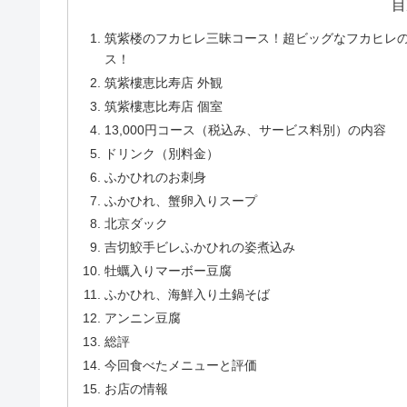
目
筑紫楼のフカヒレ三昧コース！超ビッグなフカヒレ
ス！
筑紫樓恵比寿店 外観
筑紫樓恵比寿店 個室
13,000円コース（税込み、サービス料別）の内容
ドリンク（別料金）
ふかひれのお刺身
ふかひれ、蟹卵入りスープ
北京ダック
吉切鮫手ビレふかひれの姿煮込み
牡蠣入りマーボー豆腐
ふかひれ、海鮮入り土鍋そば
アンニン豆腐
総評
今回食べたメニューと評価
お店の情報