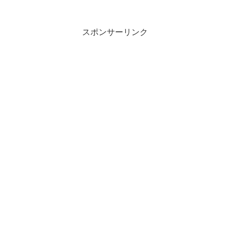
とりあえず、麺が食べたかったので、エビ
とイカ入れ...
スポンサーリンク