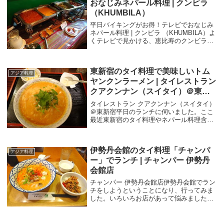
おなじみネパール料理 | クンビラ
（KHUMBILA）
平日バイキングがお得！テレビでおなじみ
ネパール料理 | クンビラ （KHUMBILA）よ
くテレビで見かける、恵比寿のクンビラ
（KHUMBILA）さん。平日のランチバイキ
ングが食べ放題でお得だということで、い
つか行きたいなと思っていたのです...
東新宿のタイ料理で美味しいトム
アジア料理
ヤンクンラーメン | タイレストラン
クアクンナン（スイタイ）＠東新
宿
タイレストラン クアクンナン（スイタイ）
＠東新宿平日のランチに伺いました。ここ
最近東新宿のタイ料理やネパール料理含め
かなりアジア料理を攻めています。今回伺
ったのはタイレストラン「クアクンナン」
ということろです。「スイタイ」という名
伊勢丹会館のタイ料理「チャンパ
前もあるよ...
アジア料理
ー」でランチ | チャンパー 伊勢丹
会館店
チャンパー 伊勢丹会館店伊勢丹会館でラン
チをしようということになり、行ってみま
した。いろいろお店があって悩みました
が、4階にある、チャンパーといタイ料理
屋さんでランチをすることにしました。平
日の13:40でしたが、結構混んでいて、ギリ