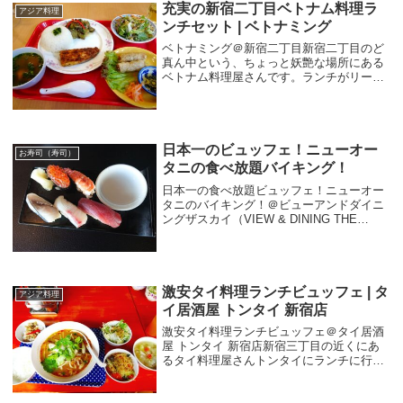
充実の新宿二丁目ベトナム料理ラ
ギリ待...
アジア料理
ンチセット | ベトナミング
ベトナミング＠新宿二丁目新宿二丁目のど
真ん中という、ちょっと妖艶な場所にある
ベトナム料理屋さんです。ランチがリーズ
ナブルと聞いてやってきました。メニュー
を見るとランチはいろいろな種類があるよ
うです。Aセット：ベトナム日替わり定食B
セット：牛...
日本一のビュッフェ！ニューオー
お寿司（寿司）
タニの食べ放題バイキング！
日本一の食べ放題ビュッフェ！ニューオー
タニのバイキング！＠ビューアンドダイニ
ングザスカイ（VIEW & DINING THE
Sky）東京都民割「もっとTokyo」でホテル
ニューオータニに宿泊することができまし
た！その際、ランチに今回で3回...
激安タイ料理ランチビュッフェ | タ
アジア料理
イ居酒屋 トンタイ 新宿店
激安タイ料理ランチビュッフェ＠タイ居酒
屋 トンタイ 新宿店新宿三丁目の近くにあ
るタイ料理屋さんトンタイにランチに行っ
てきました。以前東新宿で食べた「トンタ
イ」と同じお店の店舗違いのお店ですね。