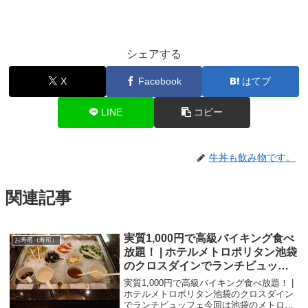
シェアする
X
Facebook
はてブ
LINE
コピー
牛丼も飲み物です。
関連記事
実質1,000円で高級バイキング食べ
お寿司（寿司）
放題！ | ホテルメトロポリタン池袋
のクロスダインでランチビュッフ
ェ
実質1,000円で高級バイキング食べ放題！ |
ホテルメトロポリタン池袋のクロスダイン
でランチビュッフェ今回は池袋のメトロポ