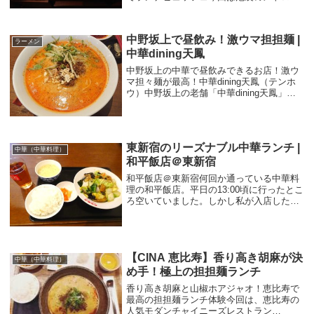
リタンホテルにあるビュッフェレストラン
「クロスダイン（All Day Dining Cross
Dine）」に行って...
中野坂上で昼飲み！激ウマ担担麺 |
ラーメン
中華dining天鳳
中野坂上の中華で昼飲みできるお店！激ウ
マ担々麺が最高！中華dining天鳳（テンホ
ウ）中野坂上の老舗「中華dining天鳳」に
いってきました。運営会社は、株式会社テ
ンホーというところで、中野坂上で45年以
上の歴史を持つ老舗だそうです。中野坂...
東新宿のリーズナブル中華ランチ |
中華（中華料理）
和平飯店＠東新宿
和平飯店＠東新宿何回か通っている中華料
理の和平飯店。平日の13:00頃に行ったとこ
ろ空いていました。しかし私が入店した
後、後から結構入ってきてほぼ満席になり
ました。いつも通り外にランチメニューが
あります。今回頼んだのは、外のメニュー
にもあっ...
【CINA 恵比寿】香り高き胡麻が決
中華（中華料理）
め手！極上の担担麺ランチ
香り高き胡麻と山椒ホアジャオ！恵比寿で
最高の担担麺ランチ体験今回は、恵比寿の
人気モダンチャイニーズレストラン