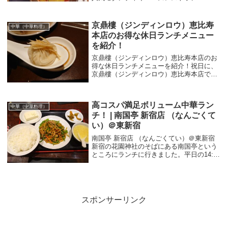
「CINA」のランチに行ってきました。恵比
寿といえば、おしゃれなカフェや洗練され
たグルメが立ち並ぶ大人の街。そんな中で
京鼎樓（ジンディンロウ）恵比寿
中華（中華料理）
も、ひときわ存...
本店のお得な休日ランチメニュー
を紹介！
京鼎樓（ジンディンロウ）恵比寿本店のお
得な休日ランチメニューを紹介！祝日に、
京鼎樓（ジンディンロウ）恵比寿本店でラ
ンチをしました。京鼎樓（ジンディンロ
ウ）は台北から来た人気のお店で、落ち着
いた雰囲気でとっても美味しく、京鼎樓 恵
高コスパ満足ボリューム中華ラン
比寿本店（ジ...
中華（中華料理）
チ！ | 南国亭 新宿店 （なんごくて
い）＠東新宿
南国亭 新宿店 （なんごくてい）＠東新宿
新宿の花園神社のそばにある南国亭という
ところにランチに行きました。平日の14:15
くらいに行ったところ、1/3くらいの入りで
した。奥にも席あってけっこう広いです
ね。ランチメニューは結構豊富にありま
す。...
スポンサーリンク