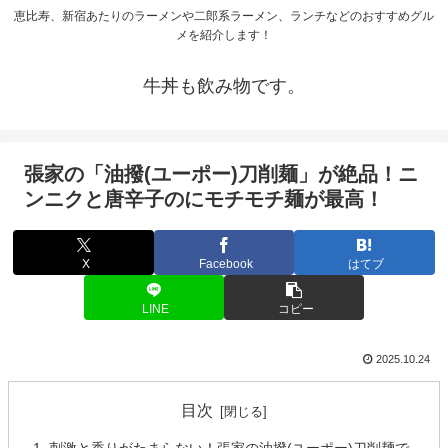
恵比寿、新宿あたりのラーメンや二郎系ラーメン、ランチなどのおすすめグル
メを紹介します！
牛丼も飲み物です。
張家の「油撥(ユーポー)刀削麺」が絶品！ニ
ンニクと唐辛子のにモチモチ麺が最高！
X
Facebook
はてブ
LINE
コピー
2025.10.24
目次
刺激と香りがたまらない！張家の油撥(ユーポー)刀削麺で