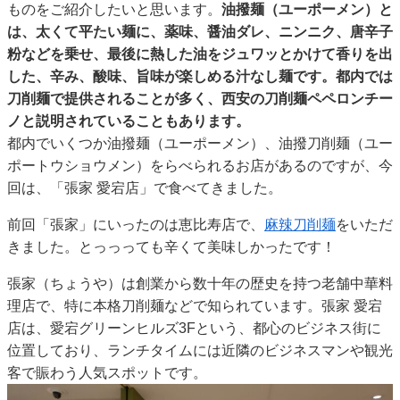
ものをご紹介したいと思います。
油撥麺（ユーポーメン）と
は、太くて平たい麺に、薬味、醤油ダレ、ニンニク、唐辛子
粉などを乗せ、最後に熱した油をジュワッとかけて香りを出
した、辛み、酸味、旨味が楽しめる汁なし麺です。都内では
刀削麺で提供されることが多く、西安の刀削麺ペペロンチー
ノと説明されていることもあります。
都内でいくつか油撥麺（ユーポーメン）、油撥刀削麺（ユー
ポートウショウメン）をらべられるお店があるのですが、今
回は、「張家 愛宕店」で食べてきました。
前回「張家」にいったのは恵比寿店で、
麻辣刀削麺
をいただ
きました。とっっっても辛くて美味しかったです！
張家（ちょうや）は創業から数十年の歴史を持つ老舗中華料
理店で、特に本格刀削麺などで知られています。張家 愛宕
店は、愛宕グリーンヒルズ3Fという、都心のビジネス街に
位置しており、ランチタイムには近隣のビジネスマンや観光
客で賑わう人気スポットです。