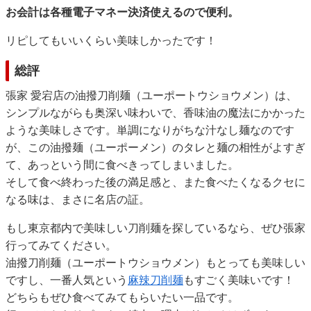
お会計は各種電子マネー決済使えるので便利。
リピしてもいいくらい美味しかったです！
総評
張家 愛宕店の油撥刀削麺（ユーポートウショウメン）は、
シンプルながらも奥深い味わいで、香味油の魔法にかかった
ような美味しさです。単調になりがちな汁なし麺なのです
が、この油撥麺（ユーポーメン）のタレと麺の相性がよすぎ
て、あっという間に食べきってしまいました。
そして食べ終わった後の満足感と、また食べたくなるクセに
なる味は、まさに名店の証。
もし東京都内で美味しい刀削麺を探しているなら、ぜひ張家
行ってみてください。
油撥刀削麺（ユーポートウショウメン）もとっても美味しい
ですし、一番人気という
麻辣刀削麺
もすごく美味いです！
どちらもぜひ食べてみてもらいたい一品です。