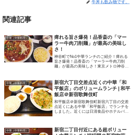
牛丼も飲み物です。
関連記事
痺れる旨さ爆発！品香斎の「マー
中華（中華料理）
ラー牛肉刀削麺」が最高の美味し
さ！
神谷町でNo1中華ランチのご紹介！痺れる
旨さ爆発！品香斎の「マーラー牛肉刀削
麺」が最高の美味しさ！東京メトロ神谷町
駅から駅直結のビル虎ノ門40MTビルにあ
る中華料理屋さん「中華料理 品香斎（ヒン
コウサイ）」でランチをしてきました。神
新宿六丁目交差点近くの中華「和
中華（中華料理）
谷町近辺...
平飯店」のボリュームランチ | 和平
飯店＠新宿歌舞伎町
和平飯店＠新宿歌舞伎町新宿六丁目の交差
点近くにある中華「和平飯店」でランチを
しました。近くには日清食品やホテルバリ
アンリゾートなどがありますね。ランチは
週替わりで決まっているようです。その週
になるとお安くなっているのかな？お店の
新宿二丁目付近にある超ボリュー
外にボードが...
中華（中華料理）