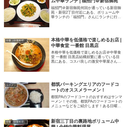
ム中華ランチ | 福招門＠新宿御苑
福招門＠新宿御苑何回か通っている新宿御
苑・新宿2丁目付近にある、ボリューム中
華ランチの「福招門」さんにランチに行っ
てきました。平日の13:30頃に行きました
が、結構混んでましたね。席は禁煙席と喫
煙席が分かれており、扉（スライド式）の
付いた個...
本格中華を低価格で楽しめるお店 |
中華（中華料理）
中華食堂 一番館 目黒店
本格中華を低価格で楽しめるお店＠中華食
堂 一番館 目黒店結構頻繁に通っている目
黒にある、コスパ良しの激安中華屋さん
「中華食堂 一番館」。今回もいろいろ食べ
ようと思い伺いました。前回、肉あんかけ
チャーハンが気になったので、お目当ては
それです。...
都筑パーキングエリアのフードコ
ラーメン
ートのオススメラーメン！
都筑PAのフードコートのおすすめはサンマ
ーメン！その他、都筑PAのフードコートの
メニューなどをご紹介します！ある日曜日
のドライブ中、夕方のご飯時の時間になっ
たとき、ちょうど「第三京浜道路 都筑パー
キングエリア」の近くだったので、こちら
新宿三丁目の裏路地ボリューム中
中華（中華料理）
の都筑...
華 | 金鍋中華料理屋