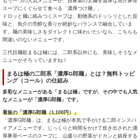
もう一つの人気メニューが、自家製の太麺を濃厚な魚介豚骨
スープにくぐらせて食べる「濃厚つけ麺」。
ドロッと麺に絡みつくスープは、動物系のドッシリとした旨
味と、魚介の芳醇な香りが絶妙なバランスで融合していま
す。麺の美味しさをダイレクトに味わいたいなら、こちらも
間違いのないメニューです。
三代目麺処まるは極には、二郎系以外にも、美味しそうなメ
ニューがそろっていますね！
まるは極の二郎系「濃厚G郎麺」とは？無料トッピ
ング（コール）の仕組み
多彩なメニューがある「まるは極」ですが、その中でも人気
なメニューが「濃厚G郎麺」です。
看板の「濃厚G郎麺（1,100円）」
「濃厚G郎麺」は、まるは極が本気で手がける二郎インスパ
イアメニューです。じっくりと時間をかけて炊き出された濃
厚豚骨ベースのスープに、山盛りの野菜がドカンと鎮座する