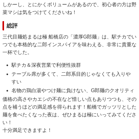
しかーし、とにかくボリュームがあるので、初心者の方は野
菜マシは気をつけてくださいね！
総評
三代目麺処まるは極 船橋店の「濃厚G郎麺」は、駅チカでい
つでも本格的な二郎インスパイアを味わえる、非常に貴重な
一杯でした。
駅チカ＆深夜営業で利便性抜群
テーブル席が多くて、二郎系目的じゃなくても入りや
すい
名物の鶏白湯やつけ麺に負けない、G郎麺のクオリティ
価格の高さやカエシの不在など惜しい点もありつつも、その
点を補うほどの満足感を得られます！船橋でガッツリとした
麺を食べたくなった夜は、ぜひまるは極にいってみてくださ
い！
十分満足できますよ！