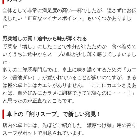
全体として非常に満足度の高い一杯でしたが、隠さずにお伝
えしたい「正直なマイナスポイント」もいくつかありまし
た。
野菜増しの罠！途中から味が薄くなる
野菜を「増し」にしたことで水分が出たためか、食べ進めて
いくうちに途中からスープの味が少し薄く感じてしまいまし
た。
多くの二郎系専門店では、卓上に味を濃くするための「カエ
シ（醤油ダレ）」が置かれていることが多いのですが、まる
は極の卓上にはカエシがありません。「ここにカエシさえあ
れば、自分好みにカラメに調整できて完璧なのに・・・！」
と思ったのが正直なところです。
卓上の「割りスープ」で新しい発見！
店内の卓上には、先ほどご紹介した「濃厚つけ麺」用の割り
スープがポットで用意されています。