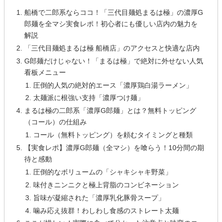
船橋で二郎系ならココ！「三代目麺処まるは極」の濃厚G
郎麺を全マシ実食レポ！初心者にも優しい店内の魅力を
解説
「三代目麺処まるは極 船橋店」のアクセスと快適な店内
G郎麺だけじゃない！「まるは極」で絶対に外せない人気
看板メニュー
圧倒的人気の絶対的エース「濃厚鶏白湯ラーメン」
太麺派に根強い支持「濃厚つけ麺」
まるは極の二郎系「濃厚G郎麺」とは？無料トッピング
（コール）の仕組み
コール（無料トッピング）を頼むタイミングと種類
【実食レポ】濃厚G郎麺（全マシ）を喰らう！10分間の期
待と感動
圧倒的なボリュームの「シャキシャキ野菜」
味付きニンニクと極上背脂のコンビネーション
旨味が凝縮された「濃厚乳化豚骨スープ」
噛み応え抜群！わしわし食感のストレート太麺