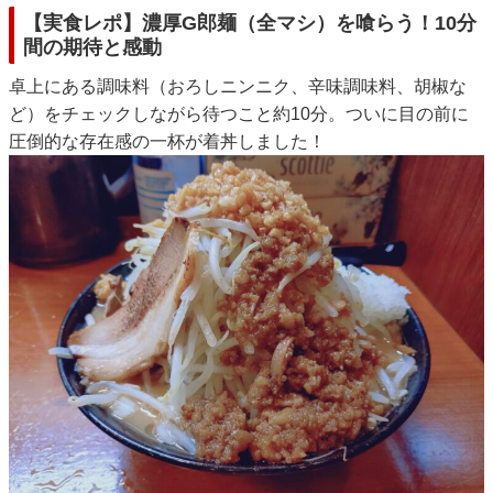
【実食レポ】濃厚G郎麺（全マシ）を喰らう！10分
間の期待と感動
卓上にある調味料（おろしニンニク、辛味調味料、胡椒な
ど）をチェックしながら待つこと約10分。ついに目の前に
圧倒的な存在感の一杯が着丼しました！