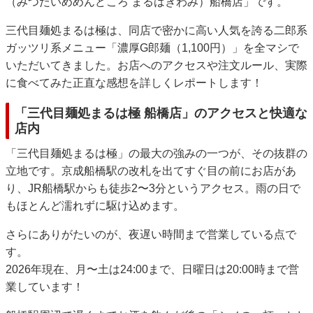
（みつだいめめんどころ まるはきわみ）船橋店」です。
三代目麺処まるは極は、同店で密かに高い人気を誇る二郎系
ガッツリ系メニュー「濃厚G郎麺（1,100円）」を全マシで
いただいてきました。お店へのアクセスや注文ルール、実際
に食べてみた正直な感想を詳しくレポートします！
「三代目麺処まるは極 船橋店」のアクセスと快適な
店内
「三代目麺処まるは極」の最大の強みの一つが、その抜群の
立地です。京成船橋駅の改札を出てすぐ目の前にお店があ
り、JR船橋駅からも徒歩2〜3分というアクセス。雨の日で
もほとんど濡れずに駆け込めます。
さらにありがたいのが、夜遅い時間まで営業している点で
す。
2026年現在、月〜土は24:00まで、日曜日は20:00時まで営
業しています！