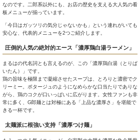
なのです。二郎系以外にも、お店の歴史を支える大人気の看
板メニューが揃っています。
「今日はガッツリの気分じゃないかも」という連れがいても
安心な、代表的メニューを2つご紹介します。
圧倒的人気の絶対的エース「濃厚鶏白湯ラーメン」
まるはの代名詞とも言えるのが、この「濃厚鶏白湯（とりぱ
いたん）」です。
鶏の旨味を極限まで凝縮させたスープは、とろりと濃密でク
リーミー。ポタージュのようになめらかな口当たりでありな
がら、鶏のコクが口いっぱいに広がります。女性ファンも非
常に多く、G郎麺とは対極にある「上品な濃厚さ」を堪能で
きる一杯です。
太麺派に根強い支持「濃厚つけ麺」