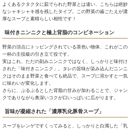
よくあるクタクタに茹でられた野菜とは違い、こちらは絶妙
なシャキシャキ感を残したタイプ。この野菜の歯ごたえが濃
厚なスープと素晴らしい相性です！
味付きニンニクと極上背脂のコンビネーション
野菜の頂点にトッピングされている茶色い物体、これがこの
一杯の主役級の引き立て役です。
実はこれ、ただの刻みニンニクではなく、しっかりと味付け
された「味付きニンニク」。タレの旨味が染み込んだニンニ
クはそのまま野菜と食べても絶品で、スープに溶かすと一気
に味わいが変化します。
さらに、ぷるぷるとした背脂の甘みが加わることで、ジャン
クでありながら奥深いコクが口いっぱいに広がります。
旨味が凝縮された「濃厚乳化豚骨スープ」
スープをレンゲですくってみると、しっかりと白濁した「乳