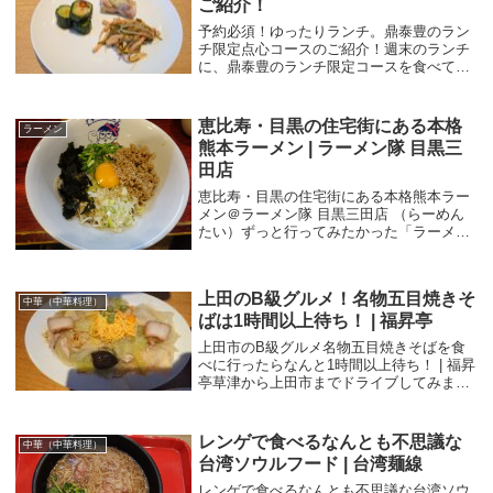
ご紹介！
予約必須！ゆったりランチ。鼎泰豊のラン
チ限定点心コースのご紹介！週末のランチ
に、鼎泰豊のランチ限定コースを食べてき
ました。鼎泰豊 恵比寿店はアトレ恵比寿西
館 7Fにあり、駅からも近くとてもアクセス
がよいお店です。人数が多かったので予約
恵比寿・目黒の住宅街にある本格
ラーメン
してい...
熊本ラーメン | ラーメン隊 目黒三
田店
恵比寿・目黒の住宅街にある本格熊本ラー
メン＠ラーメン隊 目黒三田店 （らーめん
たい）ずっと行ってみたかった「ラーメン
隊」さん。場所がすごくわかりづらく、目
黒と恵比寿の中間らへんにある、住宅街の
奥の方にあります。電話して聞いたら土曜
上田のB級グルメ！名物五目焼きそ
は18:3...
中華（中華料理）
ばは1時間以上待ち！ | 福昇亭
上田市のB級グルメ名物五目焼きそばを食
べに行ったらなんと1時間以上待ち！ | 福昇
亭草津から上田市までドライブしてみまし
た。結構時間がかかりますが、何とか到
着。上田市のどこかでランチを食べようと
いうことになり調べてみると、上田ではB
レンゲで食べるなんとも不思議な
中華（中華料理）
級グルメ...
台湾ソウルフード | 台湾麺線
レンゲで食べるなんとも不思議な台湾ソウ