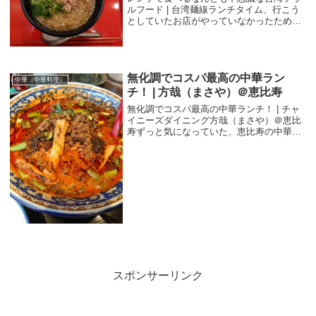
ルフード | 台湾麺線ランチタイム、行こう
としていたお店がやっていなかったため急
遽近くにあったこちらの「台湾麺線」に行
きました。こちらのお店は、台湾麺線とい
う料理を売りにしているようです。麺線と
は、そう...
無化調でコスパ最高の中華ラン
中華（中華料理）
チ！ | 方哉（まさや）＠恵比寿
無化調でコスパ最高の中華ランチ！ | チャ
イニーズダイニング方哉（まさや）＠恵比
寿ずっと気になっていた、恵比寿の中華料
理、チャイニーズダイニング方哉（まさ
や）にランチに行ってきました。こちらの
お店はなんと、化学調味料使っていない中
華料理のお...
スポンサーリンク