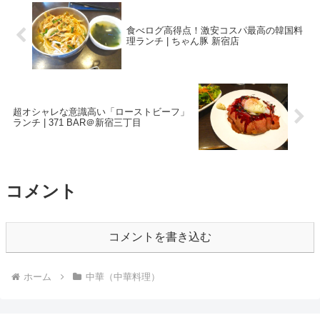
食べログ高得点！激安コスパ最高の韓国料
理ランチ | ちゃん豚 新宿店
超オシャレな意識高い「ローストビーフ」
ランチ | 371 BAR＠新宿三丁目
コメント
コメントを書き込む
ホーム
中華（中華料理）