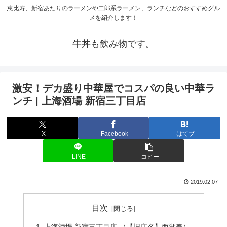
恵比寿、新宿あたりのラーメンや二郎系ラーメン、ランチなどのおすすめグル
メを紹介します！
牛丼も飲み物です。
激安！デカ盛り中華屋でコスパの良い中華ラ
ンチ | 上海酒場 新宿三丁目店
X
Facebook
はてブ
LINE
コピー
2019.02.07
目次
上海酒場 新宿三丁目店 （【旧店名】西湖春）