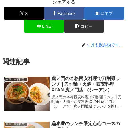
シェアする
X
Facebook
はてブ
LINE
コピー
牛丼も飲み物です。
関連記事
虎ノ門の本格西安料理で刀削麺ラ
中華（中華料理）
ンチ | 刀削麺・火鍋・西安料理
XI`AN 虎ノ門店 （シーアン）
虎ノ門の本格西安料理で刀削麺ランチ | 刀
削麺・火鍋・西安料理 XI`AN 虎ノ門店
（シーアン）虎ノ門近辺でランチを探して
いたところ、美味しそうな中華料理屋さん
で美味しそうな刀削麺が食べられそうなお
店があったので入ってみ見ました。西安料
鼎泰豊のランチ限定点心コースの
理...
中華（中華料理）