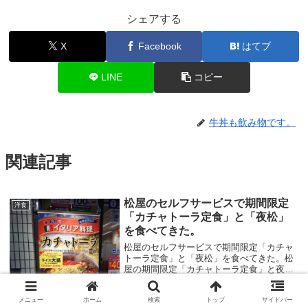
シェアする
X
Facebook
はてブ
LINE
コピー
牛丼も飲み物です。
関連記事
松屋のセルフサービスで期間限定
洋食
「カチャトーラ定食」と「夜松」
を食べてきた。
松屋のセルフサービスで期間限定「カチャ
トーラ定食」と「夜松」を食べてきた。松
屋の期間限定「カチャトーラ定食」と夜松
でお得な「豚焼肉と牛カルビの鉄板コンビ
セット」を食べてきたのでその感想を書こ
メニュー
ホーム
検索
トップ
サイドバー
うと思います。カチャトーラって何だろう