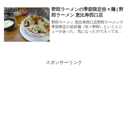
いている卓上には...
野郎ラーメンの季節限定担々麺 | 野
ラーメン
郎ラーメン 恵比寿西口店
野郎ラーメン 恵比寿西口店野郎ラーメンで
季節限定の担担麺（坦々野郎）というメニ
ューがあった。気になったので入って注文
してみる。ブタックカードの得点を使おう
と思ったところ、残念ながら、大盛りも野
菜増しもできませんでした。仕方ないの
で、ビールと...
スポンサーリンク