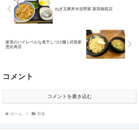
ねぎ玉豚丼＠吉野家 新宿御苑店
家系のハイレベルな煮干しつけ麺 | 武骨家
恵比寿店
コメント
コメントを書き込む
ホーム
和食