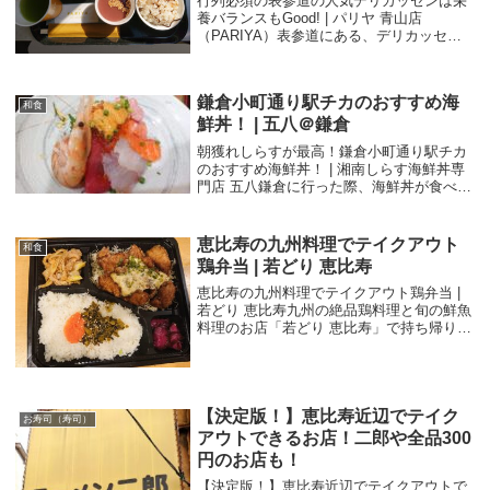
行列必須の表参道の人気デリカッセンは栄
養バランスもGood! | パリヤ 青山店
（PARIYA）表参道にある、デリカッセン
のお店「パリヤ 青山店 （PARIYA）」に行
ってきました。日曜日に行ったのですが、
人気のお店のようで、開店前に行き...
鎌倉小町通り駅チカのおすすめ海
和食
鮮丼！ | 五八＠鎌倉
朝獲れしらすが最高！鎌倉小町通り駅チカ
のおすすめ海鮮丼！ | 湘南しらす海鮮丼専
門店 五八鎌倉に行った際、海鮮丼が食べた
くて探したところ、美味しそうなお店を見
つけたので行ってきました。「湘南しらす
海鮮丼専門店 五八」というお店で、場所は
恵比寿の九州料理でテイクアウト
和食
鎌倉...
鶏弁当 | 若どり 恵比寿
恵比寿の九州料理でテイクアウト鶏弁当 |
若どり 恵比寿九州の絶品鶏料理と旬の鮮魚
料理のお店「若どり 恵比寿」で持ち帰りの
お弁当のテイクアウトをしました。以前行
ったとき、色々入った博多うまかもん弁当
というお弁当を食べて、その中のおかずの
チキ...
【決定版！】恵比寿近辺でテイク
お寿司（寿司）
アウトできるお店！二郎や全品300
円のお店も！
【決定版！】恵比寿近辺でテイクアウトで