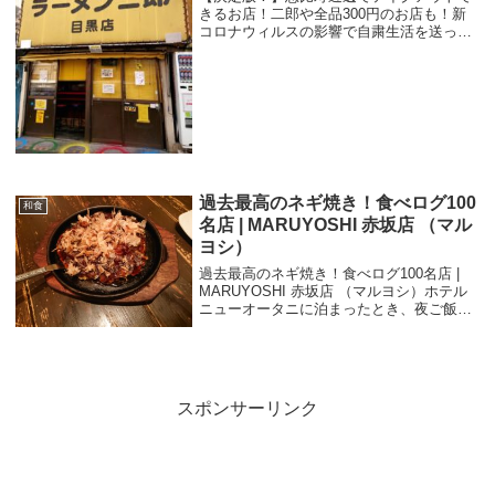
きるお店！二郎や全品300円のお店も！新
コロナウィルスの影響で自粛生活を送って
いる日々が続いていると思います。もちろ
ん私も、もれなくその影響を受けている一
人です。食べることが大好きな私は、外に
食べに行く...
過去最高のネギ焼き！食べログ100
和食
名店 | MARUYOSHI 赤坂店 （マル
ヨシ）
過去最高のネギ焼き！食べログ100名店 |
MARUYOSHI 赤坂店 （マルヨシ）ホテル
ニューオータニに泊まったとき、夜ご飯を
食べようと思い赤坂にある評判のよいお好
み焼き屋さんに行きました。MARUYOSHI
赤坂店 （マルヨシ）というお...
スポンサーリンク