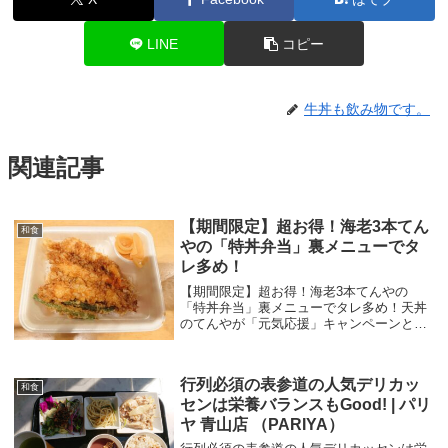
LINE
コピー
牛丼も飲み物です。
関連記事
【期間限定】超お得！海老3本てん
和食
やの「特丼弁当」裏メニューでタ
レ多め！
【期間限定】超お得！海老3本てんやの
「特丼弁当」裏メニューでタレ多め！天丼
のてんやが「元気応援」キャンペーンとし
て、海老天3本の「特丼弁当」を期間限定
で復活しました。※キャンペーンは、イー
トイン、デリバリーは対象外です。テイク
行列必須の表参道の人気デリカッ
アウト（持ち帰...
和食
センは栄養バランスもGood! | パリ
ヤ 青山店 （PARIYA）