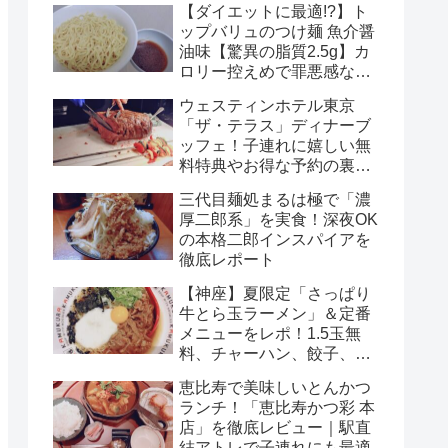
【ダイエットに最適!?】ト
ップバリュのつけ麺 魚介醤
油味【驚異の脂質2.5g】カ
ロリー控えめで罪悪感なし
のチルド麺を徹底解説！
ウェスティンホテル東京
「ザ・テラス」ディナーブ
ッフェ！子連れに嬉しい無
料特典やお得な予約の裏ワ
ザまで徹底解説！
三代目麺処まるは極で「濃
厚二郎系」を実食！深夜OK
の本格二郎インスパイアを
徹底レポート
【神座】夏限定「さっぱり
牛とら玉ラーメン」＆定番
メニューをレポ！1.5玉無
料、チャーハン、餃子、ビ
ールまで完全ガイド
恵比寿で美味しいとんかつ
ランチ！「恵比寿かつ彩 本
店」を徹底レビュー｜駅直
結アトレで子連れにも最適