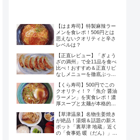
【はま寿司】特製麻辣ラー
メンを食レポ！506円とは
思えないクオリティと辛さ
レベルは？
【正直レビュー】「ぎょう
ざの満州」で全11品を食べ
比べ！おすすめ＆正直リピ
なしメニューを徹底ぶっち
ゃけ解説
【くら寿司】500円でこの
クオリティ！？「魚介 醤油
ラーメン」を実食レポ！濃
厚スープと太麺が本格的す
ぎる
【草津温泉】名物生姜焼き
が絶品！湯畑＆話題の新ス
ポット「裏草津 地蔵」近く
の「食事処 暖（だん）」正
直レポ