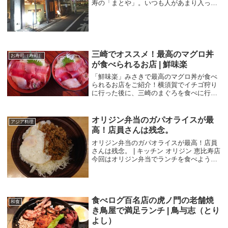
寿の「まとや」。いつも人があまり入って
いないので経営状態が心配ですが、結構長
く続いています。地元密着型の郷土料理屋
さんという感じです。ちょっと気になった
のでいっ...
三崎でオススメ！最高のマグロ丼
お寿司（寿司）
が食べられるお店 | 鮮味楽
「鮮味楽」みさきで最高のマグロ丼が食べ
られるお店をご紹介！横須賀でイチゴ狩り
に行った後に、三崎のまぐろを食べに行こ
うということになりました。みさきといえ
ばマグロが有名ですよね。何で三崎のマグ
ロが有名なのか？と調べたところ三浦の三
オリジン弁当のガパオライスが最
アジア料理
崎の漁港は、...
高！店員さんは残念。
オリジン弁当のガパオライスが最高！店員
さんは残念。 | キッチン オリジン 恵比寿店
今回はオリジン弁当でランチを食べようと
「オリジン弁当 恵比寿店」に行ってきまし
た。場所は渋谷駅と恵比寿駅の中間あたり
で明治通り沿いにあります。恵比寿から渋
谷...
食べログ百名店の虎ノ門の老舗焼
和食
き鳥屋で満足ランチ | 鳥与志（とり
よし）