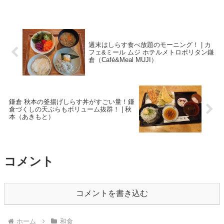
週末はしらす食べ放題のモーニング！ | カ
フェ&ミール ムジ ホテルメトロポリタン鎌
倉（Café&Meal MUJI）
鎌倉 秋本の釜揚げしらす丼がすごい量！鎌
倉づくしの天ぷらもボリューム抜群！ | 秋
本（あきもと）
コメント
コメントを書き込む
ホーム
和食