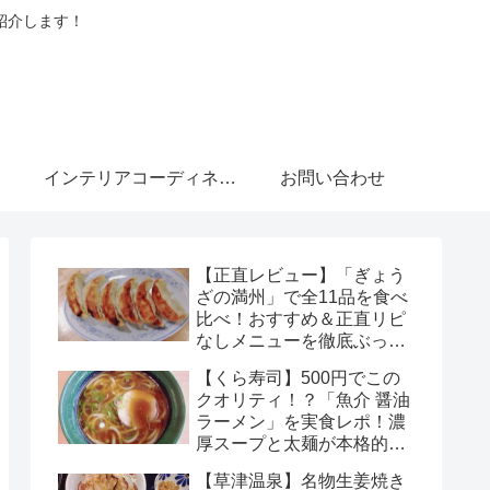
紹介します！
インテリアコーディネーターブログ
お問い合わせ
【正直レビュー】「ぎょう
ざの満州」で全11品を食べ
比べ！おすすめ＆正直リピ
なしメニューを徹底ぶっち
ゃけ解説
【くら寿司】500円でこの
クオリティ！？「魚介 醤油
ラーメン」を実食レポ！濃
厚スープと太麺が本格的す
ぎる
【草津温泉】名物生姜焼き