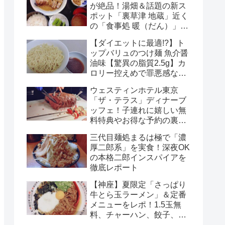
が絶品！湯畑＆話題の新ス
ポット「裏草津 地蔵」近く
の「食事処 暖（だん）」正
直レポ
【ダイエットに最適!?】ト
ップバリュのつけ麺 魚介醤
油味【驚異の脂質2.5g】カ
ロリー控えめで罪悪感なし
のチルド麺を徹底解説！
ウェスティンホテル東京
「ザ・テラス」ディナーブ
ッフェ！子連れに嬉しい無
料特典やお得な予約の裏ワ
ザまで徹底解説！
三代目麺処まるは極で「濃
厚二郎系」を実食！深夜OK
の本格二郎インスパイアを
徹底レポート
【神座】夏限定「さっぱり
牛とら玉ラーメン」＆定番
メニューをレポ！1.5玉無
料、チャーハン、餃子、ビ
ールまで完全ガイド