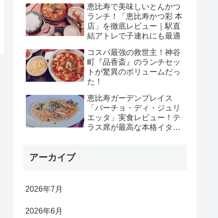
恵比寿で美味しいとんかつ
ランチ！「恵比寿かつ彩 本
店」を徹底レビュー｜駅直
結アトレで子連れにも最適
コスパ最強の救世主！神谷
町『品香斎』のランチセッ
トが驚異のボリュームだっ
た！
恵比寿ガーデンプレイス
「バーチョ・ディ・ジュリ
エッタ」実食レビュー！テ
ラス席が最高な本格イタリ
アン
アーカイブ
2026年7月
2026年6月